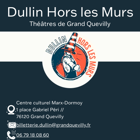
Aller au menu principal
Aller au contenu
Aller au pied de page
Aller à l'accueil
Panneau de gestion des cookies
Dullin Hors les Murs
Théâtres de Grand Quevilly
Centre culturel Marx-Dormoy
1 place Gabriel Péri //
76120 Grand Quevilly
billetterie.dullin@grandquevilly.fr
06 79 18 08 60