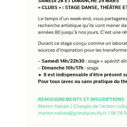
SAMEDI 28 ET DIMANCHE 29 MARS
« CLUBS » : STAGE DANSE, THÉÂTRE 
Le temps d’un week-end, vous partagerez
recherche artistique qu’ils vont mener da
années 80 jusqu’à nos jours. C’est une réf
Durant ce stage conçu comme un laboratoi
sources d’inspiration pour les transformer
–
Samedi 14h/22h30
: stage + apéritif dî
–
Dimanche 10h/17h
: stage
► Il est indispensable d’être présent su
Pour tous (avec ou sans pratique du théâ
RENSEIGNEMENTS ET INSCRIPTIONS
Marion Nabais | Chargée de l’action cultur
marion.nabais@grandquevilly.fr
/
06 78 5