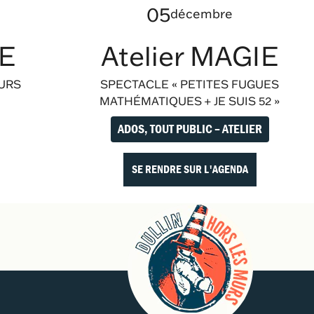
05
décembre
RE
Atelier MAGIE
OURS
SPECTACLE « PETITES FUGUES
MATHÉMATIQUES + JE SUIS 52 »
ADOS, TOUT PUBLIC
–
ATELIER
SE RENDRE SUR L'AGENDA