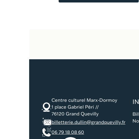
Centre culturel Marx-Dormoy
I
1 place Gabriel Péri //
76120 Grand Quevilly
Bil
No
billetterie.dullin@grandquevilly.fr
06 79 18 08 60