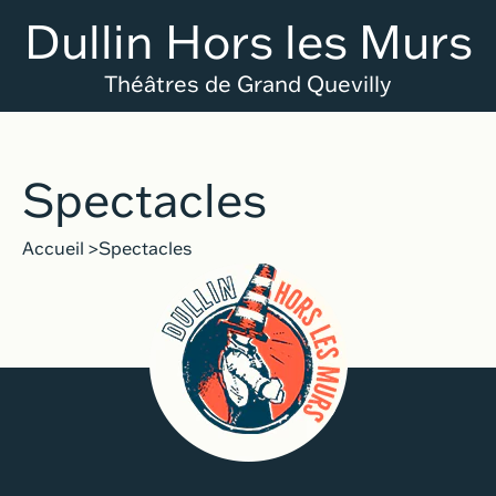
Aller au menu principal
Aller au contenu
Aller au pied de page
Aller à l'accueil
Panneau de gestion des cookies
Dullin Hors les Murs
Théâtres de Grand Quevilly
Spectacles
Accueil
Spectacles